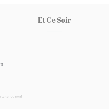
Et Ce Soir
°3
artager ou non!