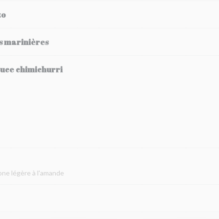
zo
s marinières
auce chimichurri
one légère à l'amande