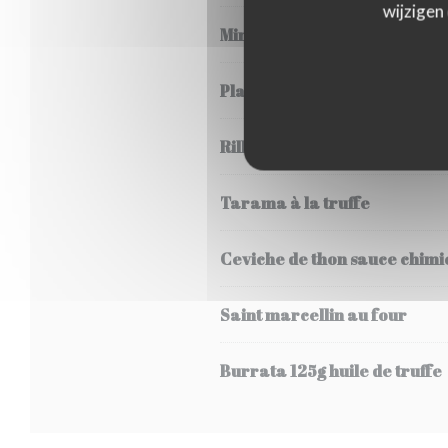
wijzigen
Mini fish &chips
Planche de charcuteries et
Rillettes maison de poisson
Tarama à la truffe
Ceviche de thon sauce chimi
Saint marcellin au four
Burrata 125g huile de truffe