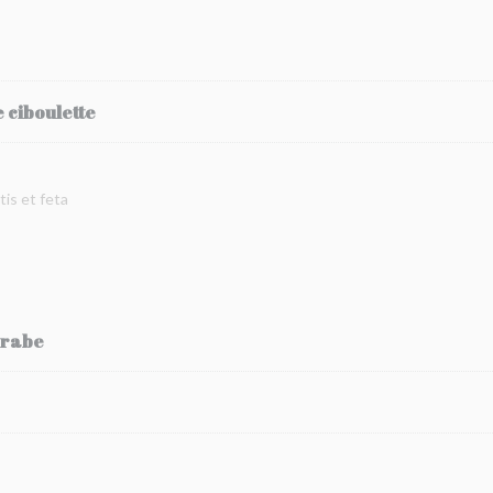
 ciboulette
is et feta
crabe