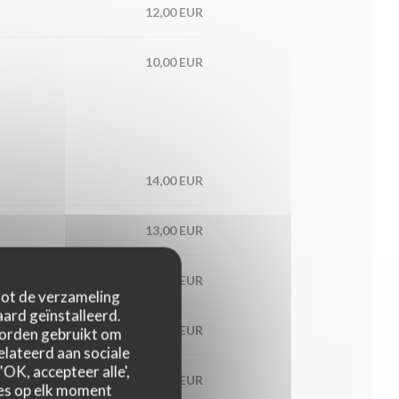
12,00 EUR
10,00 EUR
14,00 EUR
13,00 EUR
13,00 EUR
 tot de verzameling
ard geïnstalleerd.
14,00 EUR
worden gebruikt om
relateerd aan sociale
OK, accepteer alle',
11,00 EUR
zes op elk moment