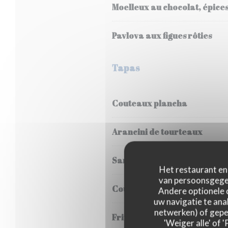
Moelleux au chocolat, épices
Pavlova aux figues rôties
Tapas
Couteaux plancha
Arancini de tourteaux
Sardines Ile de Ré Le Fleuré
Het restaurant en 
van persoonsgegev
Couteaux en persillade
Andere optionele 
uw navigatie te anal
netwerken) of geper
Friture d'éperlans
'Weiger alle' of