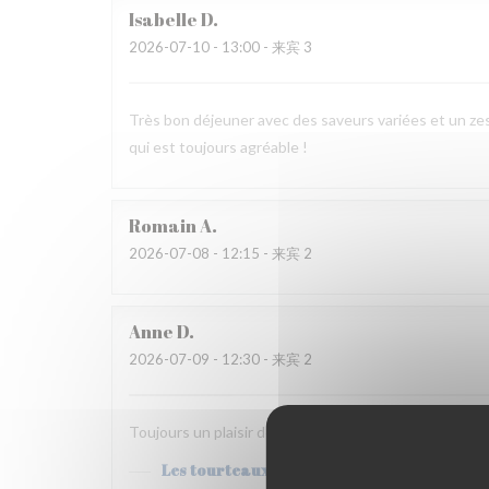
Isabelle
D
2026-07-10
- 13:00 - 来宾 3
Très bon déjeuner avec des saveurs variées et un zest
qui est toujours agréable !
Romain
A
2026-07-08
- 12:15 - 来宾 2
Anne
D
2026-07-09
- 12:30 - 来宾 2
Toujours un plaisir de s'arrêter aux Tourteaux ;)
Les tourteaux
已回复此评论