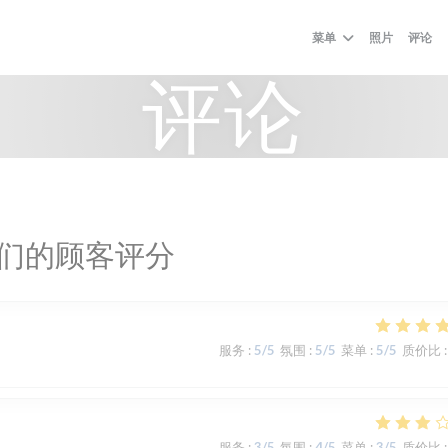
菜单
照片
评论
评论
们的顾客评分
服务
:
5
/5
氛围
:
5
/5
菜单
:
5
/5
质价比
:
服务
:
3
/5
氛围
:
4
/5
菜单
:
3
/5
质价比
: