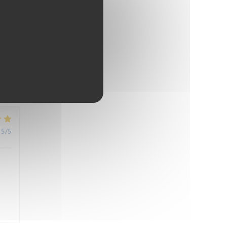
5
/5
5
/5