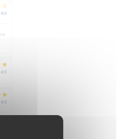
4
/5
 ce
4
/5
4
/5