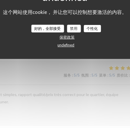
这个网站使用cookie， 并让您可以控制想要激活的内容。
服务
:
5
/5
氛围
:
5
/5
菜单
:
5
/5
质价比
:
好的，全部接受
禁用
个性化
保密政策
undefined
服务
:
5
/5
氛围
:
5
/5
菜单
:
5
/5
质价比
:
t simples, rapport qualité/prix très correct pour le quartier, équipe
uner.