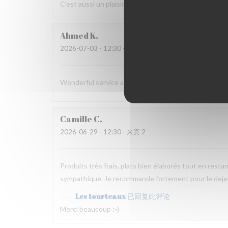
C'est aussi un plaisir pour nous de vous revoir!!
Ahmed
K
2026-07-03
- 12:30 - 来宾 2
Wonderful service and delicious seafood
Camille
C
2026-06-29
- 12:30 - 来宾 2
Produits très frais, plats bien élaborés tout en restan
sympathique. Je recommande fortement pour le deje
Les tourteaux
已回复此评论
Merci beaucoup :-)