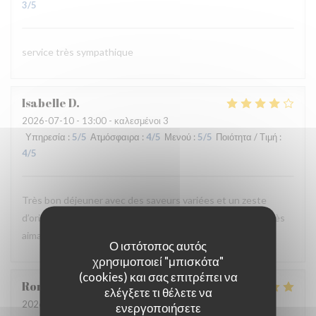
3
/5
service très sympathique
Isabelle
D
2026-07-10
- 13:00 - καλεσμένοι 3
Υπηρεσία
:
5
/5
Ατμόσφαιρα
:
4
/5
Μενού
:
5
/5
Ποιότητα / Τιμή
:
4
/5
Très bon déjeuner avec des saveurs variées et un zeste
d’originalité pour rendre les plats savoureux. Un service très
aimable, ce qui est toujours agréable !
Ο ιστότοπος αυτός
χρησιμοποιεί "μπισκότα"
(cookies) και σας επιτρέπει να
Romain
A
ελέγξετε τι θέλετε να
2026-07-08
- 12:15 - καλεσμένοι 2
ενεργοποιήσετε