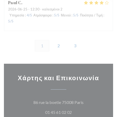
Paul
C
2026-06-25
- 12:30 - καλεσμένοι 2
Υπηρεσία
:
4
/5
Ατμόσφαιρα
:
5
/5
Μενού
:
5
/5
Ποιότητα / Τιμή
:
5
/5
1
2
3
Χάρτης και Επικοινωνία
((ανοίγει σε νέο π
86 rue la boetie 75008 Paris
01 45 61 02 02