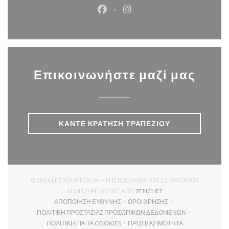
Facebook ((ανοίγει σε νέο παρά
Instagram ((ανοίγει σε νέ
Επικοινωνήστε μαζί μας
ΚΆΝΤΕ ΚΡΆΤΗΣΗ ΤΡΑΠΕΖΙΟΎ
© 2026 LES TOURTEAUX — Η ΙΣΤΟΣΕΛΊΔΑ ΤΟΥ ΕΣΤΙΑΤΟΡΊΟΥ
((ΑΝΟΊΓΕΙ ΣΕ ΝΈΟ ΠΑΡ
ΔΗΜΙΟΥΡΓΉΘΗΚΕ ΑΠΌ
ZENCHEF
ΑΠΟΠΟΊΗΣΗ ΕΥΘΎΝΗΣ
ΌΡΟΙ ΧΡΉΣΗΣ
((ΑΝΟΊΓΕΙ ΣΕ ΝΈΟ ΠΑΡΆΘΥΡΟ))
((ΑΝΟΊΓΕΙ ΣΕ ΝΈΟ ΠΑΡΆΘΥ
ΠΟΛΙΤΙΚΉ ΠΡΟΣΤΑΣΊΑΣ ΠΡΟΣΩΠΙΚΏΝ ΔΕΔΟΜΈΝΩΝ
((ΑΝΟΊΓΕΙ ΣΕ ΝΈΟ ΠΑΡΆΘΥΡΟ))
ΠΟΛΙΤΙΚΉ ΓΙΑ ΤΑ COOKIES
ΠΡΟΣΒΑΣΙΜΌΤΗΤΑ
((ΑΝΟΊΓΕΙ ΣΕ ΝΈΟ ΠΑΡΆΘΥΡΟ))
((ΑΝΟΊΓΕΙ ΣΕ ΝΈΟ ΠΑΡΆΘ