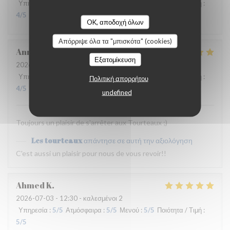
Υπηρεσία
:
5
/5
Ατμόσφαιρα
:
5
/5
Μενού
:
5
/5
Ποιότητα / Τιμή
:
4
/5
OK, αποδοχή όλων
Απόρριψε όλα τα "μπισκότα" (cookies)
Anne
D
Εξατομίκευση
2026-07-09
- 12:30 - καλεσμένοι 2
Υπηρεσία
:
5
/5
Ατμόσφαιρα
:
4
/5
Μενού
:
4
/5
Ποιότητα / Τιμή
:
Πολιτική απορρήτου
4
/5
undefined
Toujours un plaisir de s'arrêter aux Tourteaux ;)
Les tourteaux
απάντησε σε αυτή την αξιολόγηση
C'est aussi un plaisir pour nous de vous revoir!!
Ahmed
K
2026-07-03
- 12:30 - καλεσμένοι 2
Υπηρεσία
:
5
/5
Ατμόσφαιρα
:
5
/5
Μενού
:
5
/5
Ποιότητα / Τιμή
:
5
/5