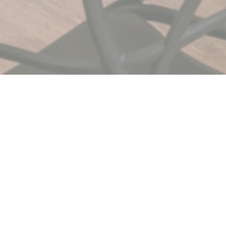
 una fuga nel cuore di
 gustare pesce (ma non
ssere una capanna sulla
o della marea! Condividi