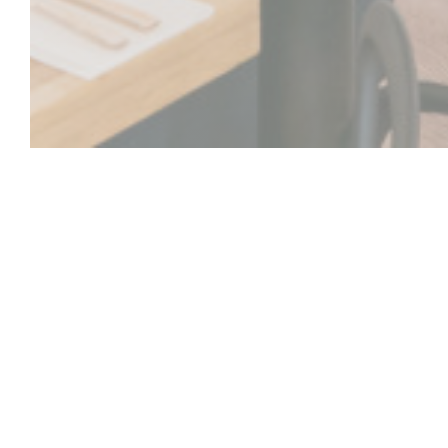
Les tourteaux
Hai bisogno di una vacanza? Les Tourteaux ti offrono
Parigi. Il ristorante vi accoglie per il pranzo, potete
solo), sistemato comodamente in quella che sembra e
spiaggia. La sera, l'atmosfera sorge allo stesso temp