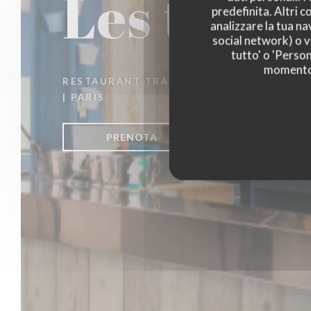
Les tour
predefinita. Altri 
analizzare la tua na
social network) o vi
tutto' o 'Person
momento c
RESTAURANT TRADITIONNEL
|
PARIS
PRENOTA