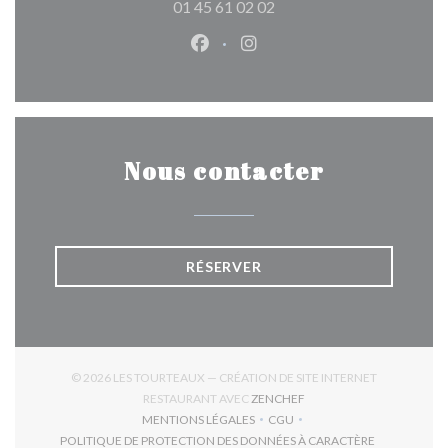
01 45 61 02 02
Facebook ((ouvre une nouvelle 
Instagram ((ouvre une nou
Nous contacter
RÉSERVER
© 2026 LES TOURTEAUX — CRÉATION DE SITE INTERNET
((OUVRE UNE NOUVELLE 
RESTAURANT AVEC
ZENCHEF
MENTIONS LÉGALES
CGU
((OUVRE UNE NOUVELLE FENÊTRE))
((OUVRE UNE NOUVELLE FEN
POLITIQUE DE PROTECTION DES DONNÉES À CARACTÈRE