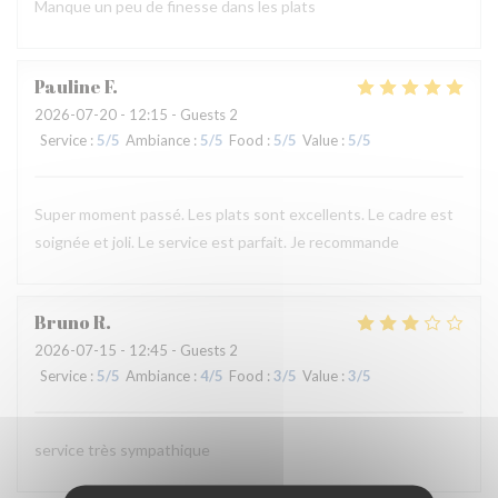
Manque un peu de finesse dans les plats
Pauline
F
2026-07-20
- 12:15 - Guests 2
Service
:
5
/5
Ambiance
:
5
/5
Food
:
5
/5
Value
:
5
/5
Super moment passé. Les plats sont excellents. Le cadre est
soignée et joli. Le service est parfait. Je recommande
Bruno
R
2026-07-15
- 12:45 - Guests 2
Service
:
5
/5
Ambiance
:
4
/5
Food
:
3
/5
Value
:
3
/5
service très sympathique