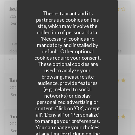
Isabelle
D
The restaurant and its
2026-07-10
- 13:00 - Guests 3
partners use cookies on this
Service
:
5
/5
Ambiance
:
4
/5
Food
:
5
/5
Value
:
4
/5
site, which may involve the
collection of personal data.
'Necessary' cookies are
Très bon déjeuner avec des saveurs variées et un zeste
mandatory and installed by
default. Other optional
d’originalité pour rendre les plats savoureux. Un service très
cookies require your consent.
aimable, ce qui est toujours agréable !
These optional cookies are
used to analyze your
browsing, measure site
Romain
A
audience, provide features
2026-07-08
- 12:15 - Guests 2
(e.g., related to social
Service
:
5
/5
Ambiance
:
5
/5
Food
:
5
/5
Value
:
4
/5
networks) or display
personalized advertising or
content. Click on 'OK, accept
all', 'Deny all' or 'Personalize'
Anne
D
to manage your preferences.
2026-07-09
- 12:30 - Guests 2
You can change your choices
Service
:
5
/5
Ambiance
:
4
/5
Food
:
4
/5
Value
:
4
/5
at any time by clicking on the