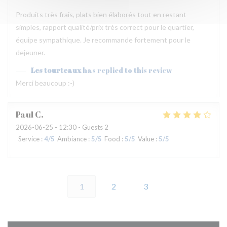
Produits très frais, plats bien élaborés tout en restant
simples, rapport qualité/prix très correct pour le quartier,
équipe sympathique. Je recommande fortement pour le
dejeuner.
Les tourteaux
has replied to this review
Merci beaucoup :-)
Paul
C
2026-06-25
- 12:30 - Guests 2
Service
:
4
/5
Ambiance
:
5
/5
Food
:
5
/5
Value
:
5
/5
1
2
3